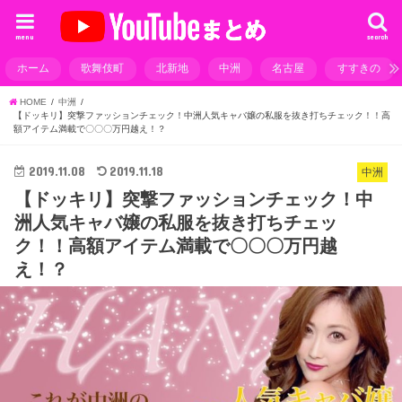
menu
search
ホーム
歌舞伎町
北新地
中洲
名古屋
すすきの
HOME
中洲
【ドッキリ】突撃ファッションチェック！中洲人気キャバ嬢の私服を抜き打ちチェック！！高
額アイテム満載で〇〇〇万円越え！？
2019.11.08
2019.11.18
中洲
【ドッキリ】突撃ファッションチェック！中
洲人気キャバ嬢の私服を抜き打ちチェッ
ク！！高額アイテム満載で〇〇〇万円越
え！？