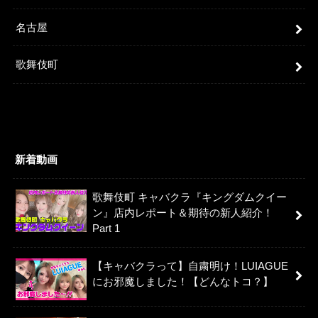
名古屋
歌舞伎町
新着動画
歌舞伎町 キャバクラ『キングダムクイー
ン』店内レポート＆期待の新人紹介！
Part 1
【キャバクラって】自粛明け！LUIAGUE
にお邪魔しました！【どんなトコ？】