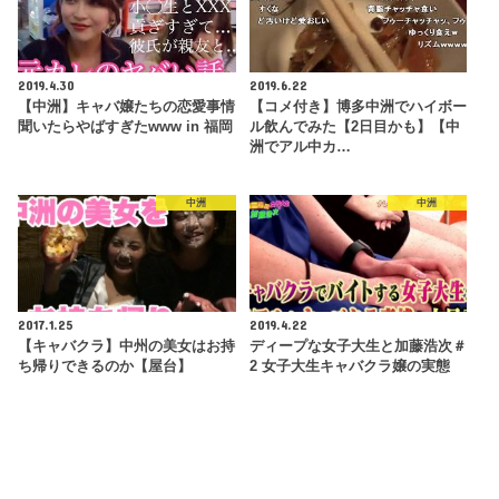
2019.4.30
2019.6.22
【中洲】キャバ嬢たちの恋愛事情
【コメ付き】博多中洲でハイボー
聞いたらやばすぎたwww in 福岡
ル飲んでみた【2日目かも】【中
洲でアル中カ…
中洲
中洲
2017.1.25
2019.4.22
【キャバクラ】中州の美女はお持
ディープな女子大生と加藤浩次＃
ち帰りできるのか【屋台】
2 女子大生キャバクラ嬢の実態