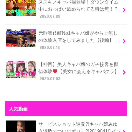
ススキノキャバ嬢登場！ダウンタイム
中におっぱい舐められてる時は無！？
2020.07.28
元歌舞伎町No1キャバ嬢がやらせ無し
の体験入店をしてみました【後編】
2020.07.18
【神回】美人キャバ嬢のガチ接客を擬
似体験
【美女に会えるキャバクラ】
2020.07.03
人気動画
サービスショット連発?!キャバ嬢みゆ
う泥酔でついにポロリ?!20190410 イン