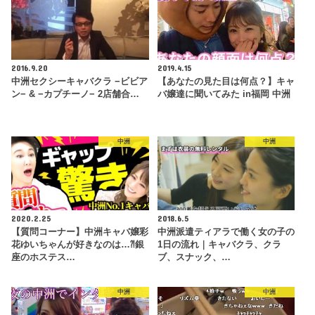
2016.9.20
2019.4.15
中洲セクシーキャバクラ −ビビア
【あなたの見た目は何点？】キャ
ン− & −カプチーノ− 2店舗合…
バ嬢達に聞いてみた in福岡 中洲
中洲
中洲
2020.2.25
2018.6.5
【質問コーナー】中洲キャバ嬢彩
中洲派遣ティアラで働く女の子の
花ゆいちゃんが好きなのは…⁈銀
1日の流れ｜キャバクラ、クラ
座のホステス…
ブ、スナック、…
中洲
中洲