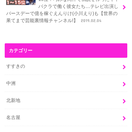
バクラで働く彼女たち…テレビ出演し
バースデーで億を稼ぐえんりけ(小川えり)も【世界の
果てまで芸能裏情報チャンネル!】
2019.02.04
カテゴリー
すすきの
中洲
北新地
名古屋