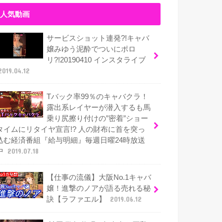
人気動画
サービスショット連発?!キャバ
嬢みゆう泥酔でついにポロ
リ?!20190410 インスタライブ
2019.04.12
Tバック率99％のキャバクラ！
露出系レイヤーが潜入するも馬
乗り尻擦り付けの”密着”ショー
タイムにリタイヤ宣言!? 人の財布に首を突っ
込む経済番組『給与明細』毎週日曜24時放送
中
2019.07.18
【仕事の流儀】大阪No.1キャバ
嬢！進撃のノアが語る売れる秘
訣【ラファエル】
2019.06.12