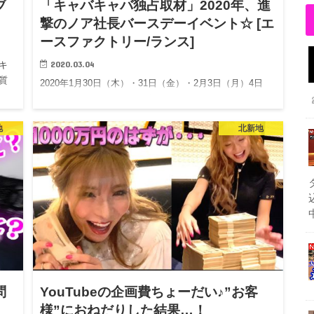
ブ
「キャバキャバ独占取材」2020年、進
撃のノア社長バースデーイベント☆ [エ
ースファクトリー/ランス]
2020.03.04
キ
質
2020年1月30日（木）・31日（金）・2月3日（月）4日
（火）と4日間行われた 北新地「クラブ ランス」進…
地
北新地
問
YouTubeの企画費ちょーだい♪”お客
様”におねだりした結果…！