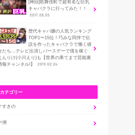
[神回]歌舞伎町で超有名な巨乳
キャバクラに行ってみた！！
2017.08.05
歴代キャバ嬢の人気ランキング
TOP1〜15位！巧みな同伴で伝
説を作ったキャバクラで働く彼
女たち…テレビ出演しバースデーで億を稼ぐ
えんりけ(小川えり)も【世界の果てまで芸能裏
情報チャンネル!】
2019.02.04
カテゴリー
すすきの
中洲