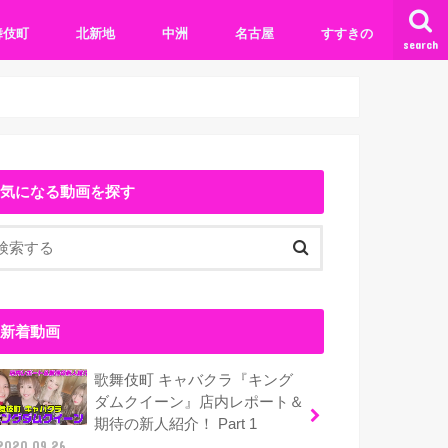
舞伎町
北新地
中洲
名古屋
すすきの
search
気になる動画を探す
新着動画
歌舞伎町 キャバクラ『キング
ダムクイーン』店内レポート＆
期待の新人紹介！ Part 1
2020.09.26