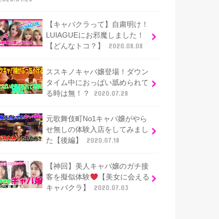
【キャバクラって】自粛明け！
LUIAGUEにお邪魔しました！
【どんなトコ？】
2020.08.08
ススキノキャバ嬢登場！ダウン
タイム中におっぱい舐められて
る時は無！？
2020.07.28
元歌舞伎町No1キャバ嬢がやら
せ無しの体験入店をしてみまし
た【後編】
2020.07.18
【神回】美人キャバ嬢のガチ接
客を擬似体験
【美女に会える
キャバクラ】
2020.07.03