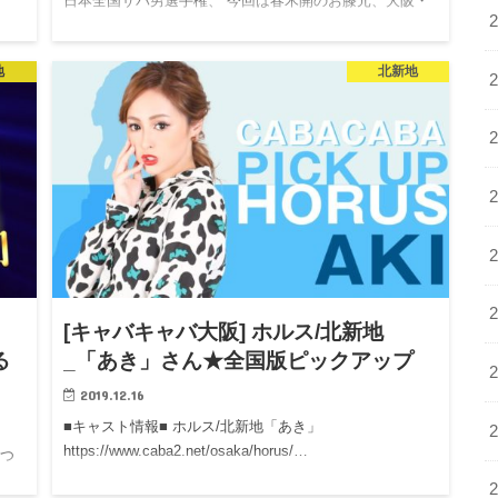
日本全国サパ男選手権、 今回は春木開のお膝元、大阪・
北新地に上陸！ キャバクラのアフターに欠かせないサパ
ークラ…
地
北新地
[キャバキャバ大阪] ホルス/北新地
る
_「あき」さん★全国版ピックアップ
2019.12.16
■キャスト情報■ ホルス/北新地「あき」
https://www.caba2.net/osaka/horus/…
 つ