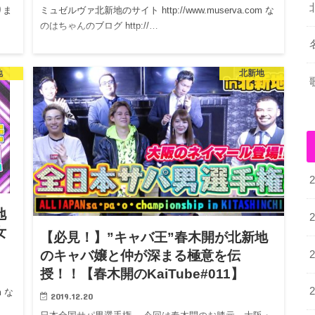
りま
ミュゼルヴァ北新地のサイト http://www.muserva.com な
のはちゃんのブログ http://…
地
北新地
地
女
【必見！】”キャバ王”春木開が北新地
のキャバ嬢と仲が深まる極意を伝
授！！【春木開のKaiTube#011】
m な
2019.12.20