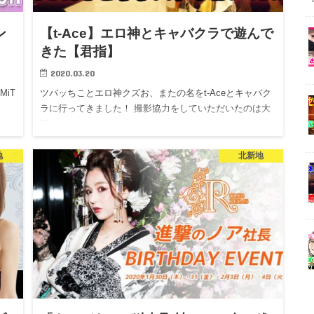
ン
【t-Ace】エロ神とキャバクラで遊んで
きた【君指】
2020.03.20
EMiT
ツバッちことエロ神クズお、またの名をt-Aceとキャバク
ラに行ってきました！ 撮影協力をしていただいたのは大
阪…
地
北新地