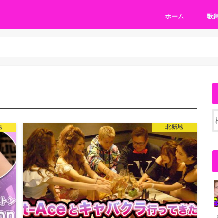
ホーム
歌
地
北新地