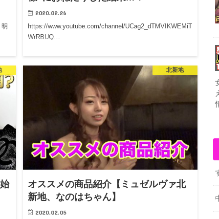
2020.02.26
明
https://www.youtube.com/channel/UCag2_dTMVIKWEMiT
WrRBUQ…
地
北新地
e始
オススメの商品紹介【ミュゼルヴァ北
新地、なのはちゃん】
2020.02.05