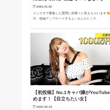
2020.03.02
インスタで募集した質問に赤裸々に答えちゃいます
日、後編アップロードするよ♪ みんなたくさ…
北新
【初投稿】No.1キャバ嬢がYouTub
めます！【目立ちたい女】
2020.02.20