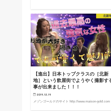
北新
【進出】日本トップクラスの［北新
地］という飲屋街でようやく撮影す
事が出来ました！！！
2019.12.19
メゾンゴールドのサイト http://www.maison-gold.com
どいさんのブログ http:/…