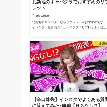
北新地のキャバクラでおすすめのリ
レット
2020.03.04
北新地のキャバクラならリブレットがおすすめです。
ャバクラ、北新地のニュークラブ「リブレット」は上
な音楽が流…
北新
【辛口炸裂】インスタでよくある質
に答えてみた♪前編【ＮＧなし!?】