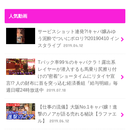
人気動画
サービスショット連発?!キャバ嬢みゆ
う泥酔でついにポロリ?!20190410 イン
スタライブ
2019.04.12
Tバック率99％のキャバクラ！露出系
レイヤーが潜入するも馬乗り尻擦り付
けの”密着”ショータイムにリタイヤ宣
言!? 人の財布に首を突っ込む経済番組『給与明細』毎
週日曜24時放送中
2019.07.18
【仕事の流儀】大阪No.1キャバ嬢！進
撃のノアが語る売れる秘訣【ラファエ
ル】
2019.06.12