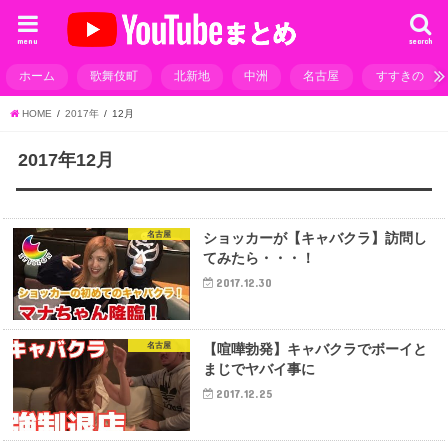
menu
search
ホーム
歌舞伎町
北新地
中洲
名古屋
すすきの
HOME
2017年
12月
2017年12月
名古屋
ショッカーが【キャバクラ】訪問し
てみたら・・・！
2017.12.30
名古屋
【喧嘩勃発】キャバクラでボーイと
まじでヤバイ事に
2017.12.25