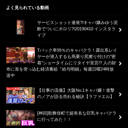
よく見られている動画
サービスショット連発?!キャバ嬢みゆう泥
酔でついにポロリ?!20190410 インスタラ
イブ
Tバック率99％のキャバクラ！露出系レイ
ヤーが潜入するも馬乗り尻擦り付けの”密
着”ショータイムにリタイヤ宣言!? 人の財
布に首を突っ込む経済番組『給与明細』毎週日曜24時放
送中
【仕事の流儀】大阪No.1キャバ嬢！進撃
のノアが語る売れる秘訣【ラファエル】
[神回]歌舞伎町で超有名な巨乳キャバクラ
に行ってみた！！