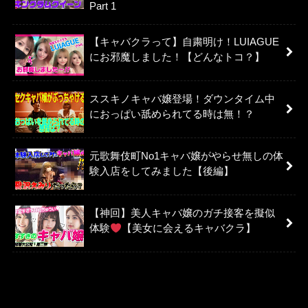
Part 1
【キャバクラって】自粛明け！LUIAGUE
にお邪魔しました！【どんなトコ？】
ススキノキャバ嬢登場！ダウンタイム中
におっぱい舐められてる時は無！？
元歌舞伎町No1キャバ嬢がやらせ無しの体
験入店をしてみました【後編】
【神回】美人キャバ嬢のガチ接客を擬似
体験
【美女に会えるキャバクラ】