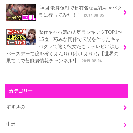
[神回]歌舞伎町で超有名な巨乳キャバク
ラに行ってみた！！
2017.08.05
歴代キャバ嬢の人気ランキングTOP1〜
15位！巧みな同伴で伝説を作ったキャ
バクラで働く彼女たち…テレビ出演し
バースデーで億を稼ぐえんりけ(小川えり)も【世界の
果てまで芸能裏情報チャンネル!】
2019.02.04
カテゴリー
すすきの
中洲