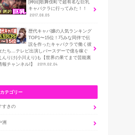
[神回]歌舞伎町で超有名な巨乳
キャバクラに行ってみた！！
2017.08.05
歴代キャバ嬢の人気ランキング
TOP1〜15位！巧みな同伴で伝
説を作ったキャバクラで働く彼
女たち…テレビ出演しバースデーで億を稼ぐ
えんりけ(小川えり)も【世界の果てまで芸能裏
情報チャンネル!】
2019.02.04
カテゴリー
すすきの
中洲