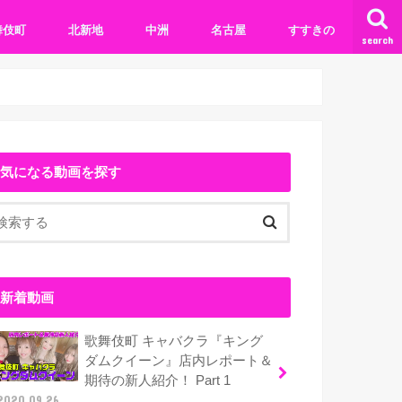
舞伎町
北新地
中洲
名古屋
すすきの
search
気になる動画を探す
新着動画
歌舞伎町 キャバクラ『キング
ダムクイーン』店内レポート＆
期待の新人紹介！ Part 1
2020.09.26