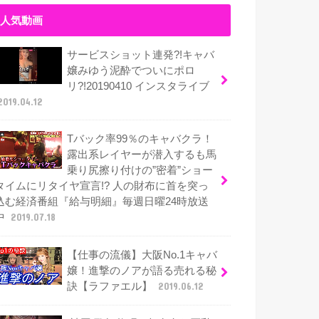
人気動画
サービスショット連発?!キャバ
嬢みゆう泥酔でついにポロ
リ?!20190410 インスタライブ
2019.04.12
Tバック率99％のキャバクラ！
露出系レイヤーが潜入するも馬
乗り尻擦り付けの”密着”ショー
タイムにリタイヤ宣言!? 人の財布に首を突っ
込む経済番組『給与明細』毎週日曜24時放送
中
2019.07.18
【仕事の流儀】大阪No.1キャバ
嬢！進撃のノアが語る売れる秘
訣【ラファエル】
2019.06.12