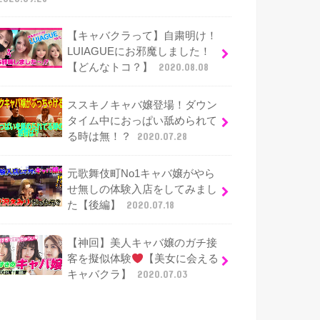
【キャバクラって】自粛明け！
LUIAGUEにお邪魔しました！
【どんなトコ？】
2020.08.08
ススキノキャバ嬢登場！ダウン
タイム中におっぱい舐められて
る時は無！？
2020.07.28
元歌舞伎町No1キャバ嬢がやら
せ無しの体験入店をしてみまし
た【後編】
2020.07.18
【神回】美人キャバ嬢のガチ接
客を擬似体験
【美女に会える
キャバクラ】
2020.07.03