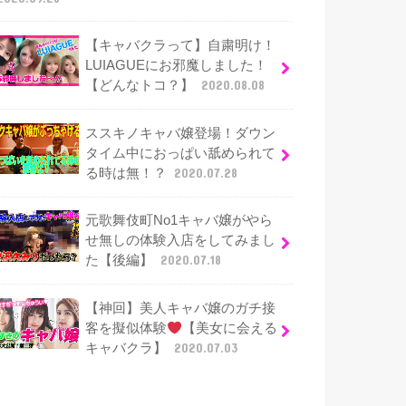
【キャバクラって】自粛明け！
LUIAGUEにお邪魔しました！
【どんなトコ？】
2020.08.08
ススキノキャバ嬢登場！ダウン
タイム中におっぱい舐められて
る時は無！？
2020.07.28
元歌舞伎町No1キャバ嬢がやら
せ無しの体験入店をしてみまし
た【後編】
2020.07.18
【神回】美人キャバ嬢のガチ接
客を擬似体験
【美女に会える
キャバクラ】
2020.07.03