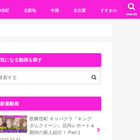
舞伎町
北新地
中洲
名古屋
すすきの
search
気になる動画を探す
新着動画
歌舞伎町 キャバクラ『キング
ダムクイーン』店内レポート＆
期待の新人紹介！ Part 1
2020.09.26