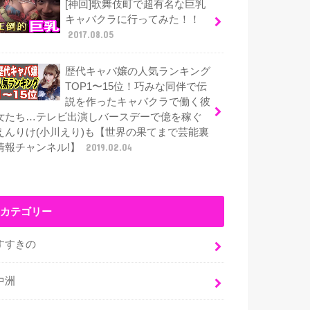
[神回]歌舞伎町で超有名な巨乳
キャバクラに行ってみた！！
2017.08.05
歴代キャバ嬢の人気ランキング
TOP1〜15位！巧みな同伴で伝
説を作ったキャバクラで働く彼
女たち…テレビ出演しバースデーで億を稼ぐ
えんりけ(小川えり)も【世界の果てまで芸能裏
情報チャンネル!】
2019.02.04
カテゴリー
すすきの
中洲