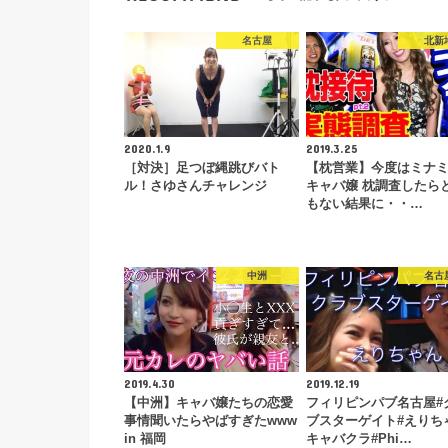
名古屋
北新
2020.1.9
2019.3.25
［対決］足つぼ縄跳びバト
【枕営業】今度はミナミ
ル！さゆさんチャレンジ
キャバ嬢 枕調査したら
もない結果に・・…
中洲
名古
2019.4.30
2019.12.19
【中洲】キャバ嬢たちの恋愛
フィリピンパブ名古屋#
事情聞いたらやばすぎたwww
ブスターゲイト#えりち
in 福岡
キャバクラ#Phi…