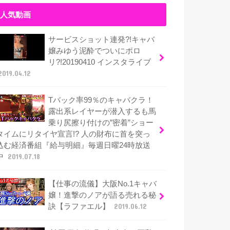
人気動画
サービスショット連発?!キャバ
嬢みゆう泥酔でついにポロ
リ?!20190410 インスタライブ
2019.04.12
Tバック率99％のキャバクラ！
露出系レイヤーが潜入するも馬
乗り尻擦り付けの”密着”ショー
タイムにリタイヤ宣言!? 人の財布に首を突っ
込む経済番組『給与明細』毎週日曜24時放送
中
2019.07.18
【仕事の流儀】大阪No.1キャバ
嬢！進撃のノアが語る売れる秘
訣【ラファエル】
2019.06.12