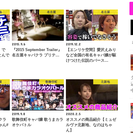
地
名古屋
名古屋
2015.9.6
2019.12.2
 で
『2015 September Trailer』
【エンリケ空間】愛沢えみり
とんで
名古屋キャバクラ プリテ…
など全国の有名キャバ嬢が駆
けつけた伝説のバース…
屋
歌舞伎町
北新地
2019.9.8
2020.2.5
クラ
歌舞伎町キャバ嬢 歌うまカラ
オススメの商品紹介【ミュゼ
ゃん#
オケバトル
ルヴァ北新地、なのはちゃ
ん】