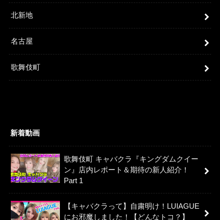
北新地
名古屋
歌舞伎町
新着動画
歌舞伎町 キャバクラ『キングダムクイー
ン』店内レポート＆期待の新人紹介！
Part 1
【キャバクラって】自粛明け！LUIAGUE
にお邪魔しました！【どんなトコ？】