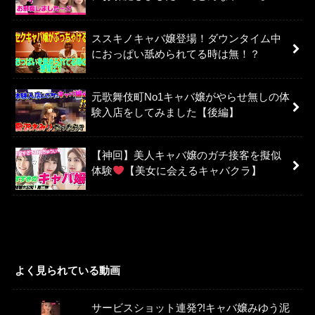
ススキノキャバ嬢登場！ダウンタイム中
におっぱい舐められてる時は無！？
元歌舞伎町No1キャバ嬢がやらせ無しの体
験入店をしてみました【後編】
【神回】美人キャバ嬢のガチ接客を擬似
体験
【美女に会えるキャバクラ】
よく見られている動画
サービスショット連発?!キャバ嬢みゆう泥