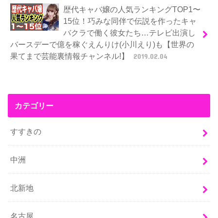
歴代キャバ嬢の人気ランキングTOP1〜
15位！巧みな同伴で伝説を作ったキャ
バクラで働く彼女たち…テレビ出演し
バースデーで億を稼ぐえんりけ(小川えり)も【世界の
果てまで芸能裏情報チャンネル!】
2019.02.04
カテゴリー
すすきの
中洲
北新地
名古屋