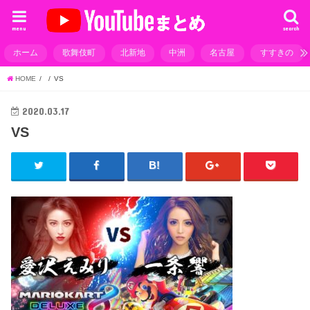
menu
search
ホーム
歌舞伎町
北新地
中洲
名古屋
すすきの
HOME
VS
2020.03.17
VS