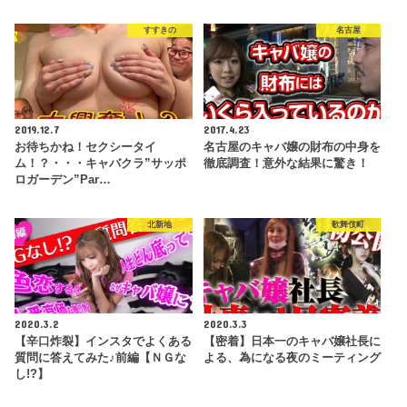
すすきの
名古屋
2019.12.7
2017.4.23
お待ちかね！セクシータイ
名古屋のキャバ嬢の財布の中身を
ム！？・・・キャバクラ”サッポ
徹底調査！意外な結果に驚き！
ロガーデン”Par…
北新地
歌舞伎町
2020.3.2
2020.3.3
【辛口炸裂】インスタでよくある
【密着】日本一のキャバ嬢社長に
質問に答えてみた♪前編【ＮＧな
よる、為になる夜のミーティング
し!?】