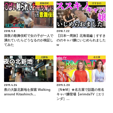
歌舞伎町
すすきの
2018.9.8
2018.7.22
深夜の歌舞伎町で女の子が一人で
【日本一周旅】北海道編｜すすき
潰れていたらどうなるのか検証し
ののキャバ嬢にいじめられました
てみた
w
北新地
名古屋
2019.4.26
2019.5.20
夜の大阪北新地を探索 Walking
［N★M］★名古屋で話題の有名
around Kitashinch…
キャバ嬢登場【erimdaTV［エリ
ンダ］…