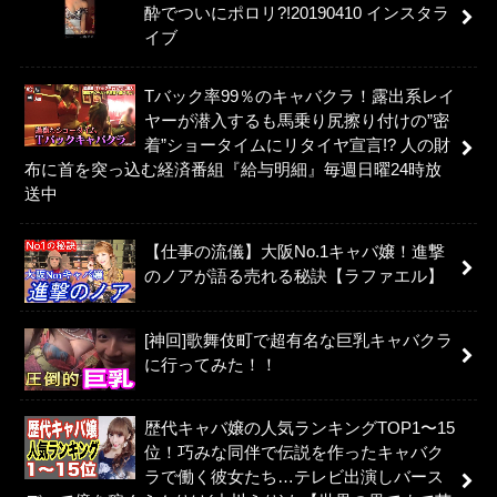
酔でついにポロリ?!20190410 インスタラ
イブ
Tバック率99％のキャバクラ！露出系レイ
ヤーが潜入するも馬乗り尻擦り付けの”密
着”ショータイムにリタイヤ宣言!? 人の財
布に首を突っ込む経済番組『給与明細』毎週日曜24時放
送中
【仕事の流儀】大阪No.1キャバ嬢！進撃
のノアが語る売れる秘訣【ラファエル】
[神回]歌舞伎町で超有名な巨乳キャバクラ
に行ってみた！！
歴代キャバ嬢の人気ランキングTOP1〜15
位！巧みな同伴で伝説を作ったキャバク
ラで働く彼女たち…テレビ出演しバース