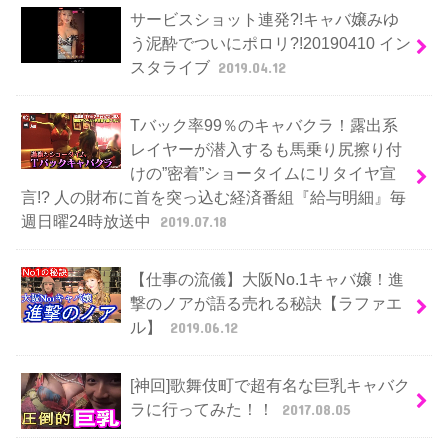
サービスショット連発?!キャバ嬢みゆ
う泥酔でついにポロリ?!20190410 イン
スタライブ
2019.04.12
Tバック率99％のキャバクラ！露出系
レイヤーが潜入するも馬乗り尻擦り付
けの”密着”ショータイムにリタイヤ宣
言!? 人の財布に首を突っ込む経済番組『給与明細』毎
週日曜24時放送中
2019.07.18
【仕事の流儀】大阪No.1キャバ嬢！進
撃のノアが語る売れる秘訣【ラファエ
ル】
2019.06.12
[神回]歌舞伎町で超有名な巨乳キャバク
ラに行ってみた！！
2017.08.05