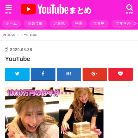
menu
search
ホーム
歌舞伎町
北新地
中洲
名古屋
すすきの
HOME
YouTube
2020.03.28
YouTube