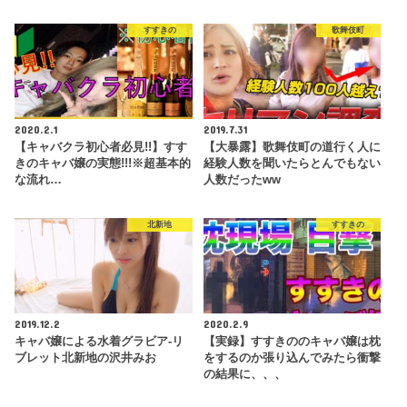
すすきの
歌舞伎町
2020.2.1
2019.7.31
【キャバクラ初心者必見!!】すす
【大暴露】歌舞伎町の道行く人に
きのキャバ嬢の実態!!!※超基本的
経験人数を聞いたらとんでもない
な流れ…
人数だったww
北新地
すすきの
2019.12.2
2020.2.9
キャバ嬢による水着グラビア-リ
【実録】すすきののキャバ嬢は枕
ブレット北新地の沢井みお
をするのか張り込んでみたら衝撃
の結果に、、、