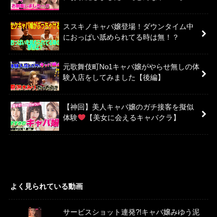
ススキノキャバ嬢登場！ダウンタイム中
におっぱい舐められてる時は無！？
元歌舞伎町No1キャバ嬢がやらせ無しの体
験入店をしてみました【後編】
【神回】美人キャバ嬢のガチ接客を擬似
体験
【美女に会えるキャバクラ】
よく見られている動画
サービスショット連発?!キャバ嬢みゆう泥