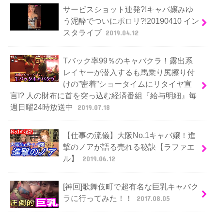
サービスショット連発?!キャバ嬢みゆ
う泥酔でついにポロリ?!20190410 イン
スタライブ
2019.04.12
Tバック率99％のキャバクラ！露出系
レイヤーが潜入するも馬乗り尻擦り付
けの”密着”ショータイムにリタイヤ宣
言!? 人の財布に首を突っ込む経済番組『給与明細』毎
週日曜24時放送中
2019.07.18
【仕事の流儀】大阪No.1キャバ嬢！進
撃のノアが語る売れる秘訣【ラファエ
ル】
2019.06.12
[神回]歌舞伎町で超有名な巨乳キャバク
ラに行ってみた！！
2017.08.05