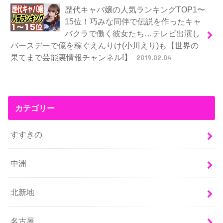
歴代キャバ嬢の人気ランキングTOP1〜
15位！巧みな同伴で伝説を作ったキャ
バクラで働く彼女たち…テレビ出演し
バースデーで億を稼ぐえんりけ(小川えり)も【世界の
果てまで芸能裏情報チャンネル!】
2019.02.04
カテゴリー
すすきの
中洲
北新地
名古屋