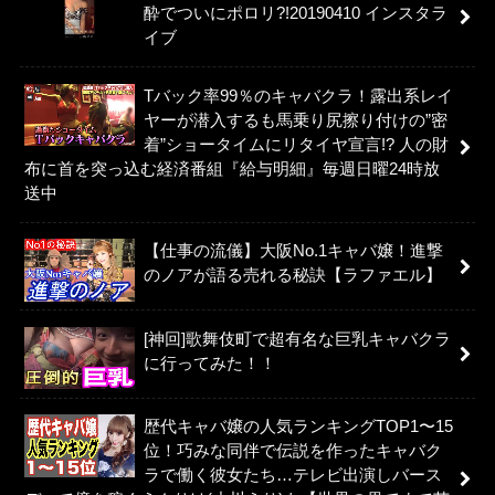
酔でついにポロリ?!20190410 インスタラ
イブ
Tバック率99％のキャバクラ！露出系レイ
ヤーが潜入するも馬乗り尻擦り付けの”密
着”ショータイムにリタイヤ宣言!? 人の財
布に首を突っ込む経済番組『給与明細』毎週日曜24時放
送中
【仕事の流儀】大阪No.1キャバ嬢！進撃
のノアが語る売れる秘訣【ラファエル】
[神回]歌舞伎町で超有名な巨乳キャバクラ
に行ってみた！！
歴代キャバ嬢の人気ランキングTOP1〜15
位！巧みな同伴で伝説を作ったキャバク
ラで働く彼女たち…テレビ出演しバース