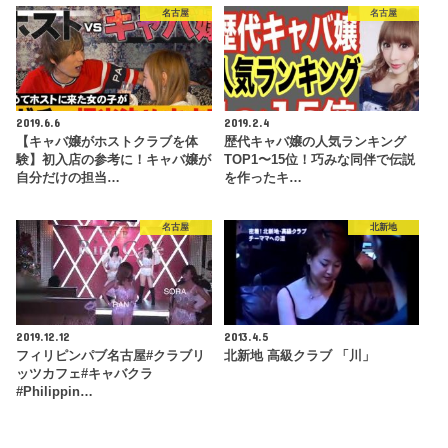
名古屋
名古屋
2019.6.6
2019.2.4
【キャバ嬢がホストクラブを体
歴代キャバ嬢の人気ランキング
験】初入店の参考に！キャバ嬢が
TOP1〜15位！巧みな同伴で伝説
自分だけの担当…
を作ったキ…
名古屋
北新地
2019.12.12
2013.4.5
フィリピンパブ名古屋#クラブリ
北新地 高級クラブ 「川」
ッツカフェ#キャバクラ
#Philippin…