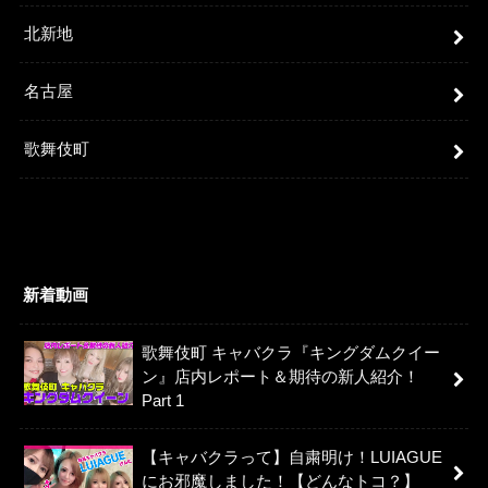
北新地
名古屋
歌舞伎町
新着動画
歌舞伎町 キャバクラ『キングダムクイー
ン』店内レポート＆期待の新人紹介！
Part 1
【キャバクラって】自粛明け！LUIAGUE
にお邪魔しました！【どんなトコ？】