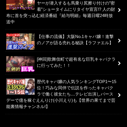
ヤーが潜入するも馬乗り尻擦り付けの”密
着”ショータイムにリタイヤ宣言!? 人の財
布に首を突っ込む経済番組『給与明細』毎週日曜24時放
送中
【仕事の流儀】大阪No.1キャバ嬢！進撃
のノアが語る売れる秘訣【ラファエル】
[神回]歌舞伎町で超有名な巨乳キャバクラ
に行ってみた！！
歴代キャバ嬢の人気ランキングTOP1〜15
位！巧みな同伴で伝説を作ったキャバク
ラで働く彼女たち…テレビ出演しバース
デーで億を稼ぐえんりけ(小川えり)も【世界の果てまで芸
能裏情報チャンネル!】