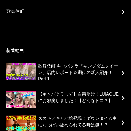
歌舞伎町
新着動画
歌舞伎町 キャバクラ『キングダムクイー
ン』店内レポート＆期待の新人紹介！
Part 1
【キャバクラって】自粛明け！LUIAGUE
にお邪魔しました！【どんなトコ？】
ススキノキャバ嬢登場！ダウンタイム中
におっぱい舐められてる時は無！？