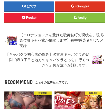
はてブ
Google+
Pocket
feedly
【コロナショックを受けた歌舞伎町の現状を、現 歌
舞伎町キャバ嬢が暴露します】被害/感染者/リアル/
実録
【キャバクラ初心者の悩み】名古屋キャバクラの疑
問『錦３丁目と地方のキャバクラどっちに行くべ
き？』何が違うか話します。
RECOMMEND
こちらの記事も人気です。
歌舞伎町
歌舞伎町