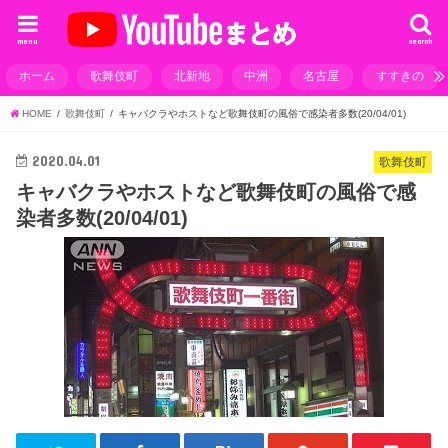
menu
search
ホーム
歌舞伎町
北新地
中洲
名古屋
すすきの
HOME
歌舞伎町
キャバクラやホストなど歌舞伎町の風俗で感染者多数(20/04/01)
2020.04.01
歌舞伎町
キャバクラやホストなど歌舞伎町の風俗で感
染者多数(20/04/01)