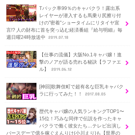
Tバック率99％のキャバクラ！露出系
レイヤーが潜入するも馬乗り尻擦り付
けの”密着”ショータイムにリタイヤ宣
言!? 人の財布に首を突っ込む経済番組『給与明細』毎
週日曜24時放送中
2019.07.18
【仕事の流儀】大阪No.1キャバ嬢！進
撃のノアが語る売れる秘訣【ラファエ
ル】
2019.06.12
[神回]歌舞伎町で超有名な巨乳キャバク
ラに行ってみた！！
2017.08.05
歴代キャバ嬢の人気ランキングTOP1〜
15位！巧みな同伴で伝説を作ったキャ
バクラで働く彼女たち…テレビ出演し
バースデーで億を稼ぐえんりけ(小川えり)も【世界の