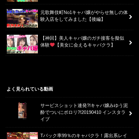
元歌舞伎町No1キャバ嬢がやらせ無しの体
験入店をしてみました【後編】
【神回】美人キャバ嬢のガチ接客を擬似
体験
【美女に会えるキャバクラ】
よく見られている動画
サービスショット連発?!キャバ嬢みゆう泥
酔でついにポロリ?!20190410 インスタラ
イブ
Tバック率99％のキャバクラ！露出系レイ