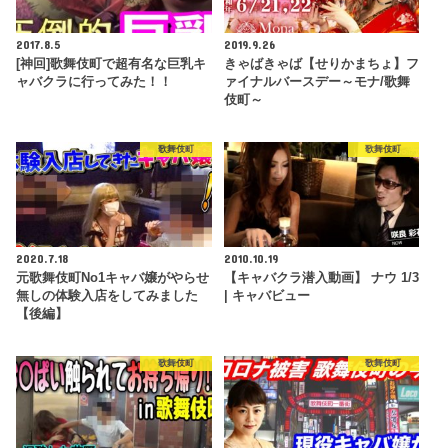
2017.8.5
2019.9.26
[神回]歌舞伎町で超有名な巨乳キ
きゃばきゃば【せりかまちょ】フ
ャバクラに行ってみた！！
ァイナルバースデー～モナ/歌舞
伎町～
歌舞伎町
歌舞伎町
2020.7.18
2010.10.19
元歌舞伎町No1キャバ嬢がやらせ
【キャバクラ潜入動画】 ナウ 1/3
無しの体験入店をしてみました
| キャバビュー
【後編】
歌舞伎町
歌舞伎町