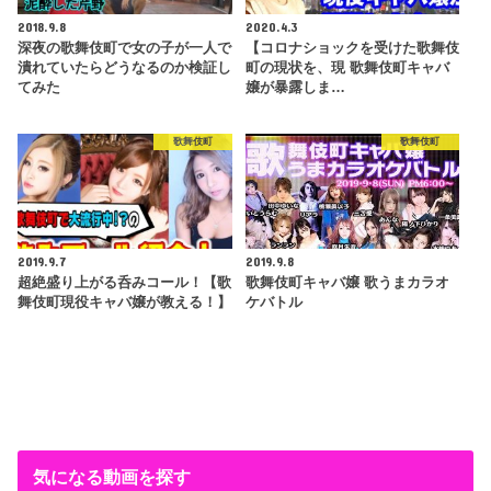
2018.9.8
2020.4.3
深夜の歌舞伎町で女の子が一人で
【コロナショックを受けた歌舞伎
潰れていたらどうなるのか検証し
町の現状を、現 歌舞伎町キャバ
てみた
嬢が暴露しま…
歌舞伎町
歌舞伎町
2019.9.7
2019.9.8
超絶盛り上がる呑みコール！【歌
歌舞伎町キャバ嬢 歌うまカラオ
舞伎町現役キャバ嬢が教える！】
ケバトル
気になる動画を探す