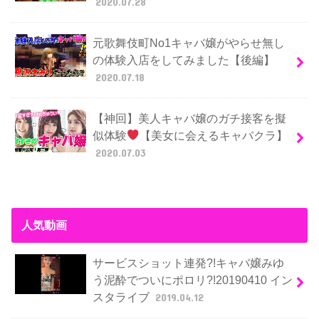
2020.07.28
元歌舞伎町No1キャバ嬢がやらせ無し
の体験入店をしてみました【後編】
2020.07.18
【神回】美人キャバ嬢のガチ接客を擬
似体験
【美女に会えるキャバクラ】
2020.07.03
人気動画
サービスショット連発?!キャバ嬢みゆ
う泥酔でついにポロリ?!20190410 イン
スタライブ
2019.04.12