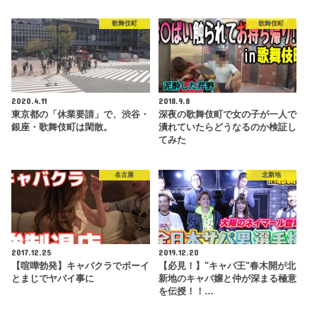
歌舞伎町
歌舞伎町
2020.4.11
2018.9.8
東京都の「休業要請」で、渋谷・
深夜の歌舞伎町で女の子が一人で
銀座・歌舞伎町は閑散。
潰れていたらどうなるのか検証し
てみた
名古屋
北新地
2017.12.25
2019.12.20
【喧嘩勃発】キャバクラでボーイ
【必見！】"キャバ王"春木開が北
とまじでヤバイ事に
新地のキャバ嬢と仲が深まる極意
を伝授！！…