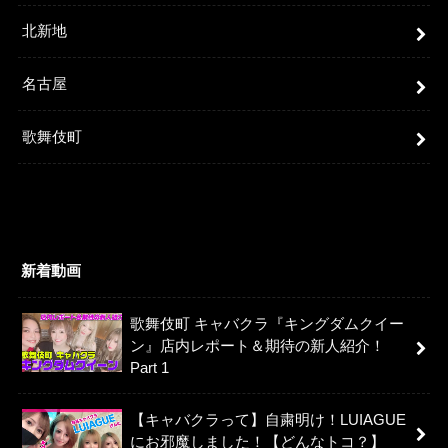
北新地
名古屋
歌舞伎町
新着動画
歌舞伎町 キャバクラ『キングダムクイー
ン』店内レポート＆期待の新人紹介！
Part 1
【キャバクラって】自粛明け！LUIAGUE
にお邪魔しました！【どんなトコ？】