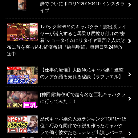
酔でついにポロリ?!20190410 インスタラ
イブ
Tバック率99％のキャバクラ！露出系レイ
ヤーが潜入するも馬乗り尻擦り付けの”密
着”ショータイムにリタイヤ宣言!? 人の財
布に首を突っ込む経済番組『給与明細』毎週日曜24時放
送中
【仕事の流儀】大阪No.1キャバ嬢！進撃
のノアが語る売れる秘訣【ラファエル】
[神回]歌舞伎町で超有名な巨乳キャバクラ
に行ってみた！！
歴代キャバ嬢の人気ランキングTOP1〜15
位！巧みな同伴で伝説を作ったキャバク
ラで働く彼女たち…テレビ出演しバース