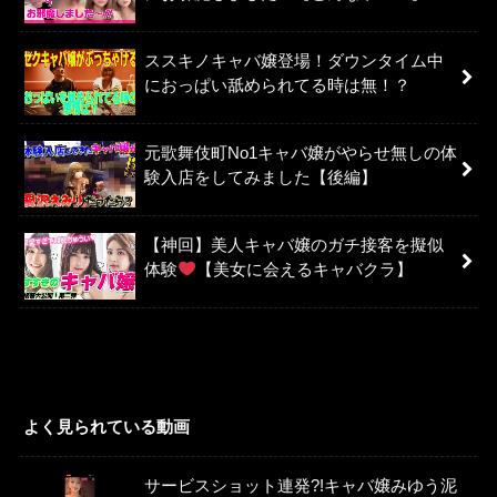
ススキノキャバ嬢登場！ダウンタイム中
におっぱい舐められてる時は無！？
元歌舞伎町No1キャバ嬢がやらせ無しの体
験入店をしてみました【後編】
【神回】美人キャバ嬢のガチ接客を擬似
体験
【美女に会えるキャバクラ】
よく見られている動画
サービスショット連発?!キャバ嬢みゆう泥