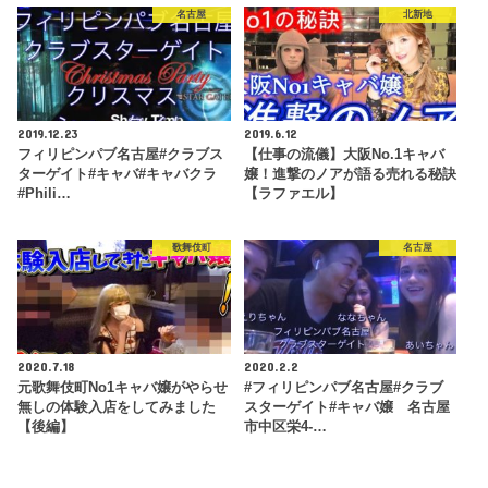
名古屋
北新地
2019.12.23
2019.6.12
フィリピンパブ名古屋#クラブス
【仕事の流儀】大阪No.1キャバ
ターゲイト#キャバ#キャバクラ
嬢！進撃のノアが語る売れる秘訣
#Phili…
【ラファエル】
歌舞伎町
名古屋
2020.7.18
2020.2.2
元歌舞伎町No1キャバ嬢がやらせ
#フィリピンパブ名古屋#クラブ
無しの体験入店をしてみました
スターゲイト#キャバ嬢 名古屋
【後編】
市中区栄4-…