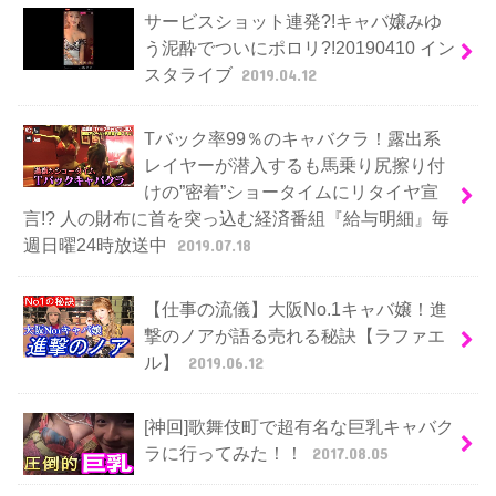
サービスショット連発?!キャバ嬢みゆ
う泥酔でついにポロリ?!20190410 イン
スタライブ
2019.04.12
Tバック率99％のキャバクラ！露出系
レイヤーが潜入するも馬乗り尻擦り付
けの”密着”ショータイムにリタイヤ宣
言!? 人の財布に首を突っ込む経済番組『給与明細』毎
週日曜24時放送中
2019.07.18
【仕事の流儀】大阪No.1キャバ嬢！進
撃のノアが語る売れる秘訣【ラファエ
ル】
2019.06.12
[神回]歌舞伎町で超有名な巨乳キャバク
ラに行ってみた！！
2017.08.05