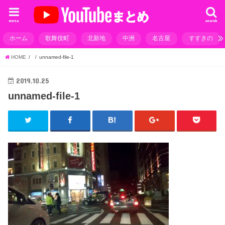
menu
search
ホーム
歌舞伎町
北新地
中洲
名古屋
すすきの
HOME
unnamed-file-1
2019.10.25
unnamed-file-1