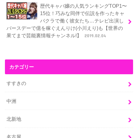
歴代キャバ嬢の人気ランキングTOP1〜
15位！巧みな同伴で伝説を作ったキャ
バクラで働く彼女たち…テレビ出演し
バースデーで億を稼ぐえんりけ(小川えり)も【世界の
果てまで芸能裏情報チャンネル!】
2019.02.04
カテゴリー
すすきの
中洲
北新地
名古屋