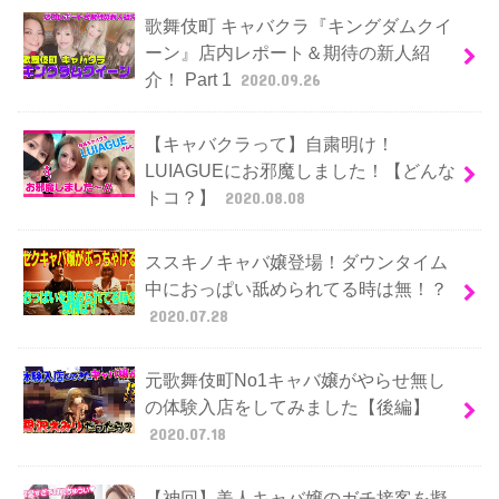
歌舞伎町 キャバクラ『キングダムクイ
ーン』店内レポート＆期待の新人紹
介！ Part 1
2020.09.26
【キャバクラって】自粛明け！
LUIAGUEにお邪魔しました！【どんな
トコ？】
2020.08.08
ススキノキャバ嬢登場！ダウンタイム
中におっぱい舐められてる時は無！？
2020.07.28
元歌舞伎町No1キャバ嬢がやらせ無し
の体験入店をしてみました【後編】
2020.07.18
【神回】美人キャバ嬢のガチ接客を擬