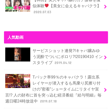
似体験
【美女に会えるキャバクラ】
2020.07.03
人気動画
サービスショット連発?!キャバ嬢みゆ
う泥酔でついにポロリ?!20190410 イン
スタライブ
2019.04.12
Tバック率99％のキャバクラ！露出系
レイヤーが潜入するも馬乗り尻擦り付
けの”密着”ショータイムにリタイヤ宣
言!? 人の財布に首を突っ込む経済番組『給与明細』毎
週日曜24時放送中
2019.07.18