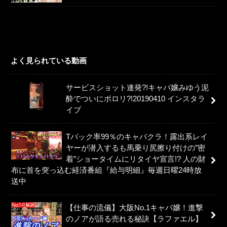
よく見られている動画
サービスショット連発?!キャバ嬢みゆう泥
酔でついにポロリ?!20190410 インスタラ
イブ
Tバック率99％のキャバクラ！露出系レイ
ヤーが潜入するも馬乗り尻擦り付けの”密
着”ショータイムにリタイヤ宣言!? 人の財
布に首を突っ込む経済番組『給与明細』毎週日曜24時放
送中
【仕事の流儀】大阪No.1キャバ嬢！進撃
のノアが語る売れる秘訣【ラファエル】