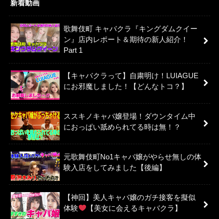
新着動画
歌舞伎町 キャバクラ『キングダムクイー
ン』店内レポート＆期待の新人紹介！
Part 1
【キャバクラって】自粛明け！LUIAGUE
にお邪魔しました！【どんなトコ？】
ススキノキャバ嬢登場！ダウンタイム中
におっぱい舐められてる時は無！？
元歌舞伎町No1キャバ嬢がやらせ無しの体
験入店をしてみました【後編】
【神回】美人キャバ嬢のガチ接客を擬似
体験
【美女に会えるキャバクラ】