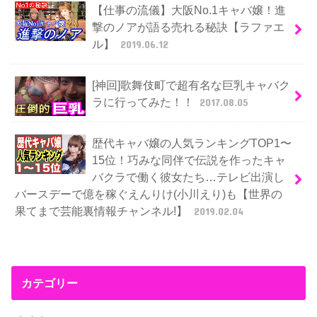
【仕事の流儀】大阪No.1キャバ嬢！進
撃のノアが語る売れる秘訣【ラファエ
ル】
2019.06.12
[神回]歌舞伎町で超有名な巨乳キャバク
ラに行ってみた！！
2017.08.05
歴代キャバ嬢の人気ランキングTOP1〜
15位！巧みな同伴で伝説を作ったキャ
バクラで働く彼女たち…テレビ出演し
バースデーで億を稼ぐえんりけ(小川えり)も【世界の
果てまで芸能裏情報チャンネル!】
2019.02.04
カテゴリー