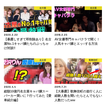
名古屋
名古屋
2020.2.22
2018.2.25
【暴露しすぎて即削除あり】名古
AV女優専門キャバクラで聞く！
屋No.1キャバ嬢たちのぶっちゃ
人気キャバ嬢とエッ○する方法
け対談!!
名古屋
歌舞伎町
2020.4.4
2019.7.31
総額10億円名古屋キャバ嬢スー
【大暴露】歌舞伎町の道行く人に
パーカー買いに？行ってみた【愛
経験人数を聞いたらとんでもない
車紹介編】
人数だったww