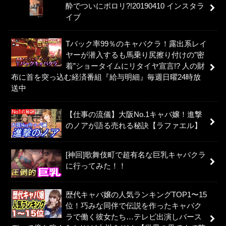
酔でついにポロリ?!20190410 インスタラ
イブ
Tバック率99％のキャバクラ！露出系レイ
ヤーが潜入するも馬乗り尻擦り付けの”密
着”ショータイムにリタイヤ宣言!? 人の財
布に首を突っ込む経済番組『給与明細』毎週日曜24時放
送中
【仕事の流儀】大阪No.1キャバ嬢！進撃
のノアが語る売れる秘訣【ラファエル】
[神回]歌舞伎町で超有名な巨乳キャバクラ
に行ってみた！！
歴代キャバ嬢の人気ランキングTOP1〜15
位！巧みな同伴で伝説を作ったキャバク
ラで働く彼女たち…テレビ出演しバース