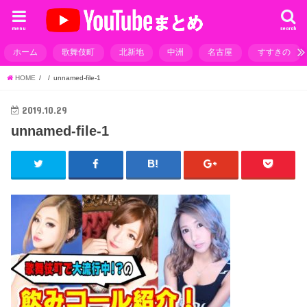
menu
search
ホーム
歌舞伎町
北新地
中洲
名古屋
すすきの
HOME
unnamed-file-1
2019.10.29
unnamed-file-1