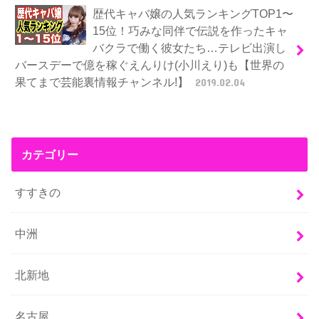
歴代キャバ嬢の人気ランキングTOP1〜
15位！巧みな同伴で伝説を作ったキャ
バクラで働く彼女たち…テレビ出演し
バースデーで億を稼ぐえんりけ(小川えり)も【世界の
果てまで芸能裏情報チャンネル!】
2019.02.04
カテゴリー
すすきの
中洲
北新地
名古屋