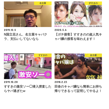
名古屋
すすきの
2019.12.5
2020.5.6
N国立花さん、名古屋キャバク
【ガチ接客】すすきのの超人気キ
ラ、支払いしてないなら
ャバ嬢の接客を味わえます！
すすきの
名古屋
2019.10.28
2018.2.23
すすきの激安ソー◯潜入捜査した
田舎のキャバ嬢なら簡単にお持ち
らヤバ過ぎたw
帰りできるって証明してやるよ！