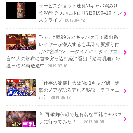
サービスショット連発?!キャバ嬢みゆ
う泥酔でついにポロリ?!20190410 イン
スタライブ
2019.04.12
Tバック率99％のキャバクラ！露出系
レイヤーが潜入するも馬乗り尻擦り付
けの”密着”ショータイムにリタイヤ宣
言!? 人の財布に首を突っ込む経済番組『給与明細』毎
週日曜24時放送中
2019.07.18
【仕事の流儀】大阪No.1キャバ嬢！進
撃のノアが語る売れる秘訣【ラファエ
ル】
2019.06.12
[神回]歌舞伎町で超有名な巨乳キャバク
ラに行ってみた！！
2017.08.05