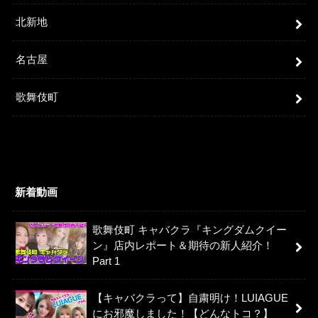
北新地
名古屋
歌舞伎町
新着動画
歌舞伎町 キャバクラ『キングダムクイー
ン』店内レポート＆期待の新人紹介！
Part 1
【キャバクラって】自粛明け！LUIAGUE
にお邪魔しました！【どんなトコ？】