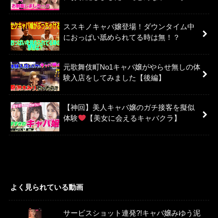
ススキノキャバ嬢登場！ダウンタイム中
におっぱい舐められてる時は無！？
元歌舞伎町No1キャバ嬢がやらせ無しの体
験入店をしてみました【後編】
【神回】美人キャバ嬢のガチ接客を擬似
体験
【美女に会えるキャバクラ】
よく見られている動画
サービスショット連発?!キャバ嬢みゆう泥