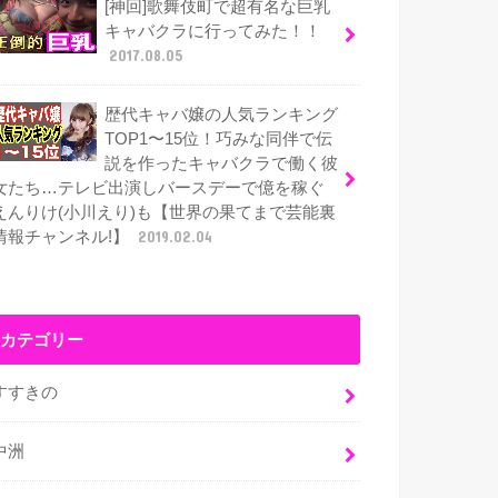
[神回]歌舞伎町で超有名な巨乳
キャバクラに行ってみた！！
2017.08.05
歴代キャバ嬢の人気ランキング
TOP1〜15位！巧みな同伴で伝
説を作ったキャバクラで働く彼
女たち…テレビ出演しバースデーで億を稼ぐ
えんりけ(小川えり)も【世界の果てまで芸能裏
情報チャンネル!】
2019.02.04
カテゴリー
すすきの
中洲