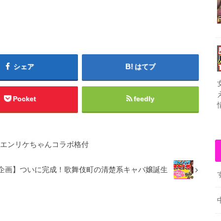
シェア
はてブ
Pocket
feedly
〜エンリケちゃんコラボ格付
企画】ついに完成！歌舞伎町の清楚系キャバ嬢誕生