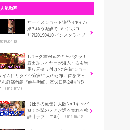
人気動画
サービスショット連発?!キャバ
嬢みゆう泥酔でついにポロ
リ?!20190410 インスタライブ
2019.04.12
Tバック率99％のキャバクラ！
露出系レイヤーが潜入するも馬
乗り尻擦り付けの”密着”ショー
タイムにリタイヤ宣言!? 人の財布に首を突っ
込む経済番組『給与明細』毎週日曜24時放送
中
2019.07.18
【仕事の流儀】大阪No.1キャバ
嬢！進撃のノアが語る売れる秘
訣【ラファエル】
2019.06.12