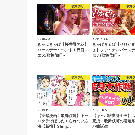
歌舞伎町
歌舞
2018.7.3
2019.9.26
きゃばきゃば【桜井野の花】
きゃばきゃば【せりか
バースデーイベント１日目 ～
ょ】ファイナルバース
エヌ/歌舞伎町～
モナ/歌舞伎町～
歌舞伎町
歌舞
2019.11.2
2020.4.5
【実録漫画！歌舞伎町】キャ
【キャバ嬢変身企画】
バクラでぼったくられない方
完成！歌舞伎町の清楚
法【新宿】Shinj…
バ嬢誕生