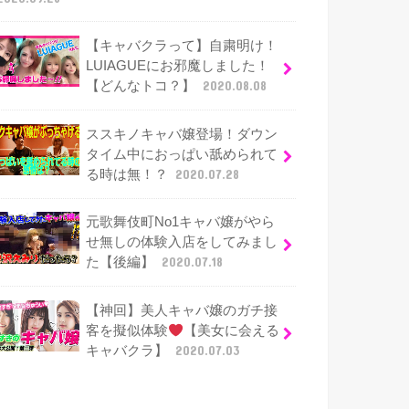
【キャバクラって】自粛明け！
LUIAGUEにお邪魔しました！
【どんなトコ？】
2020.08.08
ススキノキャバ嬢登場！ダウン
タイム中におっぱい舐められて
る時は無！？
2020.07.28
元歌舞伎町No1キャバ嬢がやら
せ無しの体験入店をしてみまし
た【後編】
2020.07.18
【神回】美人キャバ嬢のガチ接
客を擬似体験
【美女に会える
キャバクラ】
2020.07.03