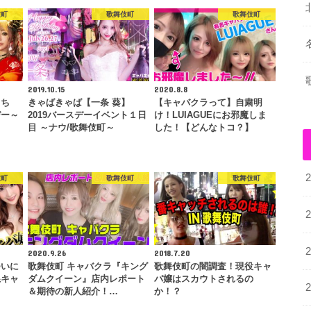
伎町
歌舞伎町
歌舞伎町
2019.10.15
2020.8.8
まち
きゃばきゃば【一条 葵】
【キャバクラって】自粛明
デー～
2019バースデーイベント１日
け！LUIAGUEにお邪魔しま
目 ～ナウ/歌舞伎町～
した！【どんなトコ？】
伎町
歌舞伎町
歌舞伎町
2020.9.26
2018.7.20
ついに
歌舞伎町 キャバクラ『キング
歌舞伎町の闇調査！現役キャ
系キャ
ダムクイーン』店内レポート
バ嬢はスカウトされるの
＆期待の新人紹介！…
か！？