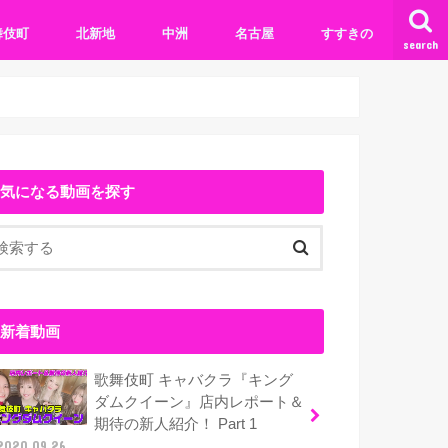
舞伎町
北新地
中洲
名古屋
すすきの
search
気になる動画を探す
新着動画
歌舞伎町 キャバクラ『キング
ダムクイーン』店内レポート＆
期待の新人紹介！ Part 1
2020.09.26