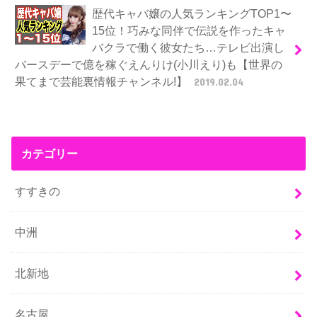
歴代キャバ嬢の人気ランキングTOP1〜
15位！巧みな同伴で伝説を作ったキャ
バクラで働く彼女たち…テレビ出演し
バースデーで億を稼ぐえんりけ(小川えり)も【世界の
果てまで芸能裏情報チャンネル!】
2019.02.04
カテゴリー
すすきの
中洲
北新地
名古屋