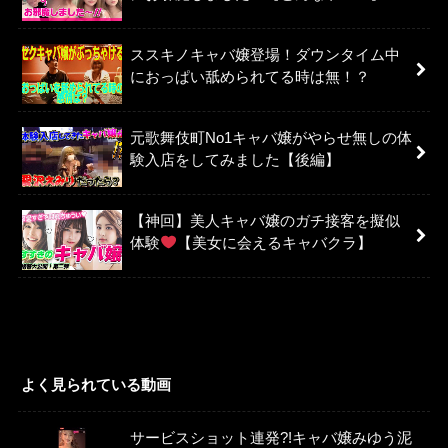
ススキノキャバ嬢登場！ダウンタイム中
におっぱい舐められてる時は無！？
元歌舞伎町No1キャバ嬢がやらせ無しの体
験入店をしてみました【後編】
【神回】美人キャバ嬢のガチ接客を擬似
体験
【美女に会えるキャバクラ】
よく見られている動画
サービスショット連発?!キャバ嬢みゆう泥