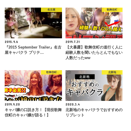
名古屋
歌舞伎町
2015.9.6
2019.7.31
『2015 September Trailer』名古
【大暴露】歌舞伎町の道行く人に
屋キャバクラ プリテ…
経験人数を聞いたらとんでもない
人数だったww
歌舞伎町
北新地
2019.9.20
2020.3.4
キャバ嬢の口説き方！【現役歌舞
北新地のキャバクラでおすすめの
伎町のキャバ嬢が語る！】
リブレット