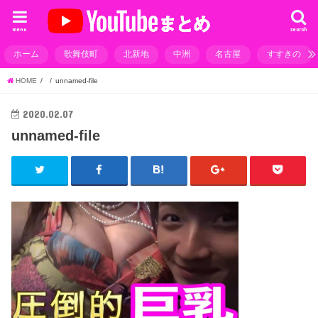
menu
search
ホーム
歌舞伎町
北新地
中洲
名古屋
すすきの
HOME
unnamed-file
2020.02.07
unnamed-file