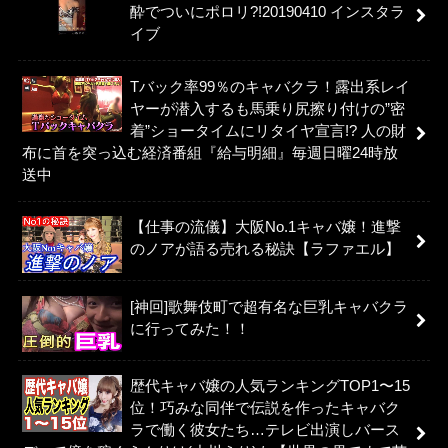
酔でついにポロリ?!20190410 インスタラ
イブ
Tバック率99％のキャバクラ！露出系レイ
ヤーが潜入するも馬乗り尻擦り付けの”密
着”ショータイムにリタイヤ宣言!? 人の財
布に首を突っ込む経済番組『給与明細』毎週日曜24時放
送中
【仕事の流儀】大阪No.1キャバ嬢！進撃
のノアが語る売れる秘訣【ラファエル】
[神回]歌舞伎町で超有名な巨乳キャバクラ
に行ってみた！！
歴代キャバ嬢の人気ランキングTOP1〜15
位！巧みな同伴で伝説を作ったキャバク
ラで働く彼女たち…テレビ出演しバース