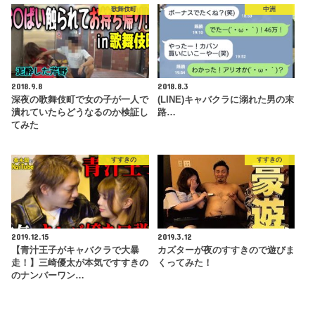
歌舞伎町
中洲
2018.9.8
2018.8.3
深夜の歌舞伎町で女の子が一人で
(LINE)キャバクラに溺れた男の末
潰れていたらどうなるのか検証し
路…
てみた
すすきの
すすきの
2019.12.15
2019.3.12
【青汁王子がキャバクラで大暴
カズターが夜のすすきので遊びま
走！】三崎優太が本気ですすきの
くってみた！
のナンバーワン…