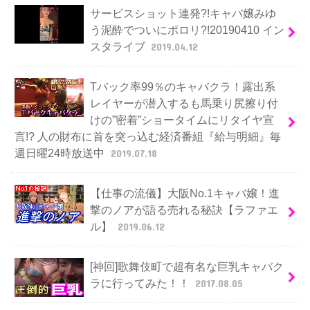
サービスショット連発?!キャバ嬢みゆ
う泥酔でついにポロリ?!20190410 イン
スタライブ
2019.04.12
Tバック率99％のキャバクラ！露出系
レイヤーが潜入するも馬乗り尻擦り付
けの”密着”ショータイムにリタイヤ宣
言!? 人の財布に首を突っ込む経済番組『給与明細』毎
週日曜24時放送中
2019.07.18
【仕事の流儀】大阪No.1キャバ嬢！進
撃のノアが語る売れる秘訣【ラファエ
ル】
2019.06.12
[神回]歌舞伎町で超有名な巨乳キャバク
ラに行ってみた！！
2017.08.05