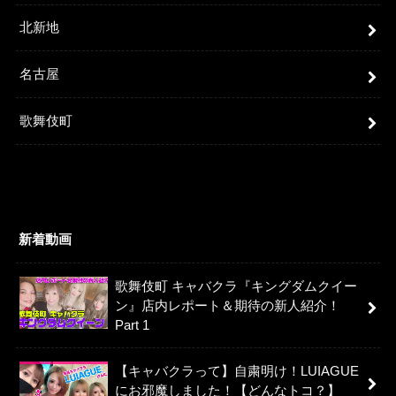
北新地
名古屋
歌舞伎町
新着動画
歌舞伎町 キャバクラ『キングダムクイー
ン』店内レポート＆期待の新人紹介！
Part 1
【キャバクラって】自粛明け！LUIAGUE
にお邪魔しました！【どんなトコ？】